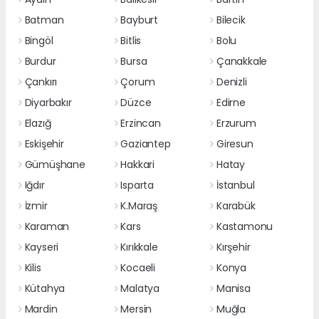
Batman
Bayburt
Bilecik
Bingöl
Bitlis
Bolu
Burdur
Bursa
Çanakkale
Çankırı
Çorum
Denizli
Diyarbakır
Düzce
Edirne
Elazığ
Erzincan
Erzurum
Eskişehir
Gaziantep
Giresun
Gümüşhane
Hakkari
Hatay
Iğdır
Isparta
İstanbul
İzmir
K.Maraş
Karabük
Karaman
Kars
Kastamonu
Kayseri
Kırıkkale
Kırşehir
Kilis
Kocaeli
Konya
Kütahya
Malatya
Manisa
Mardin
Mersin
Muğla