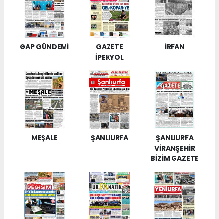
GAP GÜNDEMİ
GAZETE
İRFAN
İPEKYOL
MEŞALE
ŞANLIURFA
ŞANLIURFA
VİRANŞEHİR
BİZİM GAZETE