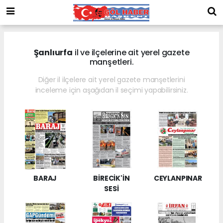
Şanlıurfa
il ve ilçelerine ait yerel gazete
manşetleri.
Diğer il ilçelere ait yerel gazete manşetlerini
inceleme için aşağıdan il seçimi yapabilirsiniz.
BARAJ
BİRECİK'İN
CEYLANPINAR
SESİ