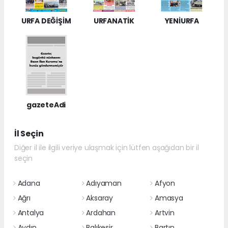
URFA DEĞİŞİM
URFANATİK
YENİURFA
gazeteAdi
İl Seçin
Diğer il ile ilgili veriye ulaşmak için lütfen aşağıdan bir il
seçin
Adana
Adıyaman
Afyon
Ağrı
Aksaray
Amasya
Antalya
Ardahan
Artvin
Aydın
Balıkesir
Bartın